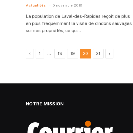
Actualités
5 novembre 2019
La population de Laval-des-Rapides reçoit de plus
en plus fréquemment la visite de dindons sauvages
sur ses propriétés, ce qui…
Previous
…
Next
1
18
19
20
21
NOTRE MISSION