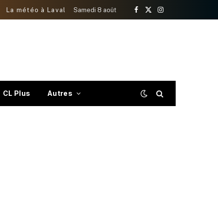
La météo à Laval
Samedi 8 août
Facebook
X
Instagram
(Twitter)
CL Plus
Autres