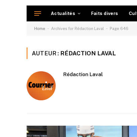
Actualités
Faits divers
Cul
-
-
Home
Archives for Rédaction Laval
Page 646
AUTEUR :
RÉDACTION LAVAL
Rédaction Laval