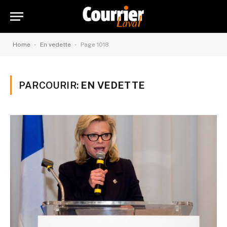
-
-
Home
En vedette
Page 1018
PARCOURIR:
EN VEDETTE