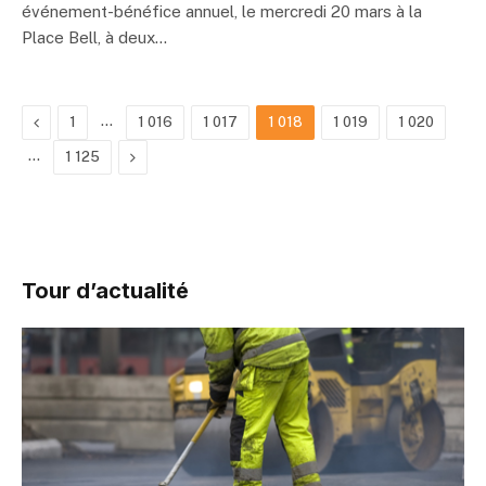
événement-bénéfice annuel, le mercredi 20 mars à la
Place Bell, à deux…
Previous
…
1
1 016
1 017
1 018
1 019
1 020
…
Next
1 125
Tour d’actualité