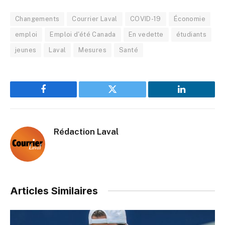
Changements
Courrier Laval
COVID-19
Économie
emploi
Emploi d'été Canada
En vedette
étudiants
jeunes
Laval
Mesures
Santé
Facebook
Twitter
LinkedIn
Rédaction Laval
Articles Similaires