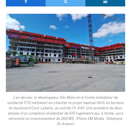
L’an dernier, le développeur Dév Méta et le Fonds immobilier de
solidarité FTQ mettaient en chantier le projet baptisé VAIA en bordure
du boulevard Curé-Labelle, au sud de l’A-440. Une première de deux
phases d’un complexe résidentiel de 610 logements qui, à terme, aura
nécessité un investissement de 260 M$. (Photo 2M.Media - Stéphane
St-Amour)