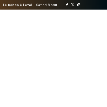
La météo à Laval
Samedi 8 août
Facebook
X
Instagram
(Twitter)