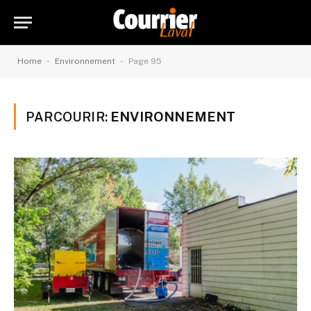
-
-
Home
Environnement
Page 95
PARCOURIR:
ENVIRONNEMENT