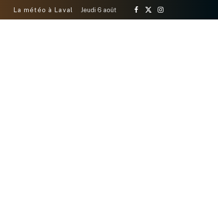
La météo à Laval
Jeudi 6 août
Facebook
X
Instagram
(Twitter)