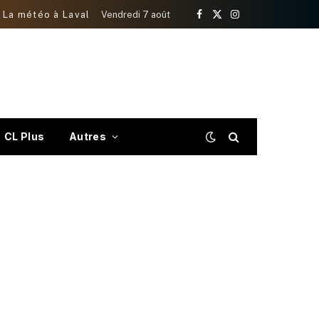
La météo à Laval
Vendredi 7 août
Facebook
X
Instagram
(Twitter)
CL Plus
Autres