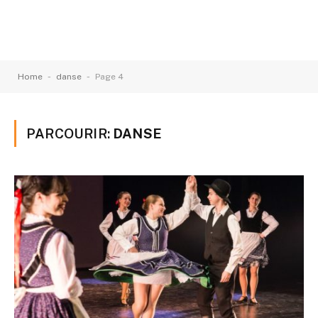
-
-
Home
danse
Page 4
PARCOURIR:
DANSE