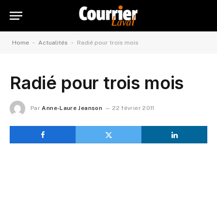
-
-
Home
Actualités
Radié pour trois mois
Radié pour trois mois
Par
Anne-Laure Jeanson
22 février 2011