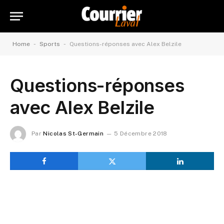
-
-
Home
Sports
Questions-réponses avec Alex Belzile
Questions-réponses
avec Alex Belzile
Par
Nicolas St-Germain
5 Décembre 2018