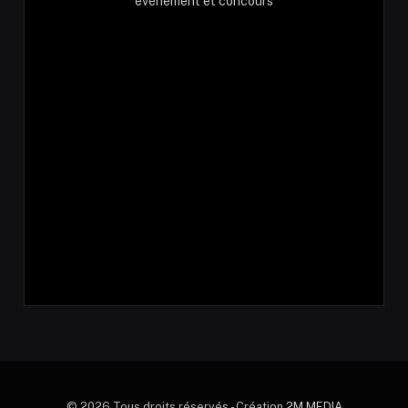
événement et concours
© 2026 Tous droits réservés - Création
2M MEDIA