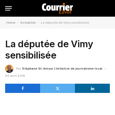
-
-
Home
Actualités
La députée de Vimy sensibilisée
La députée de Vimy
sensibilisée
Par
Stéphane St-Amour | Initiative de journalisme local
24 avril 2019