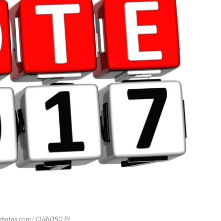
tphotos.com / CURIOSO.PL