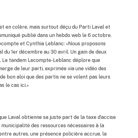
st en colère, mais surtout déçu du Parti Laval et
ommuniqué publié dans un hebdo web le 6 octobre.
 Lecompte et Cynthia Leblanc: «Nous proposons
al du 1er décembre au 30 avril. Un gain de deux
ier. Le tandem Lecompte-Leblanc déplore que
merge de leur parti, exprimée via une vidéo des
t de bon aloi que des partis ne se volent pas leurs
as le cas ici.»
ue Laval obtienne sa juste part de la taxe d’accise
re municipalité des ressources nécessaires à la
, entre autres, une présence policière accrue, la