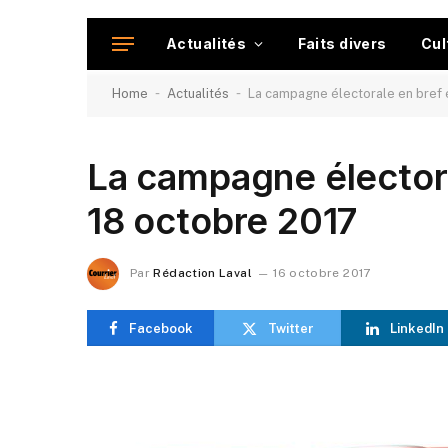
Actualités
Faits divers
Cul
-
-
Home
Actualités
La campagne électorale en bref 
La campagne électora
18 octobre 2017
Par
Rédaction Laval
16 octobre 2017
Facebook
Twitter
LinkedIn