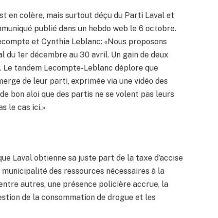
st en colère, mais surtout déçu du Parti Laval et
ommuniqué publié dans un hebdo web le 6 octobre.
 Lecompte et Cynthia Leblanc: «Nous proposons
al du 1er décembre au 30 avril. Un gain de deux
ier. Le tandem Lecompte-Leblanc déplore que
merge de leur parti, exprimée via une vidéo des
t de bon aloi que des partis ne se volent pas leurs
as le cas ici.»
ue Laval obtienne sa juste part de la taxe d’accise
re municipalité des ressources nécessaires à la
, entre autres, une présence policière accrue, la
estion de la consommation de drogue et les