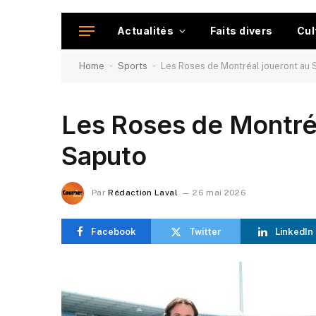
Actualités
Faits divers
Cul
-
-
Home
Sports
Les Roses de Montréal joueront au
Les Roses de Montréa
Saputo
Par
Rédaction Laval
26 mai 2026
Facebook
Twitter
LinkedIn