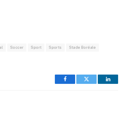
al
Soccer
Sport
Sports
Stade Boréale
Facebook
Twitter
LinkedIn