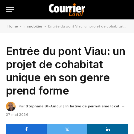
-
-
Home
Immobilier
Entrée du pont Viau: un projet de cohabitat unique en son genre prend forme
Entrée du pont Viau: un
projet de cohabitat
unique en son genre
prend forme
Par
Stéphane St-Amour | Initiative de journalisme local
27 mai 2026