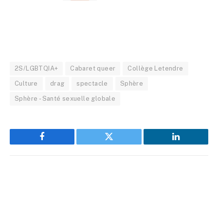
2S/LGBTQIA+
Cabaret queer
Collège Letendre
Culture
drag
spectacle
Sphère
Sphère - Santé sexuelle globale
Facebook
Twitter
LinkedIn