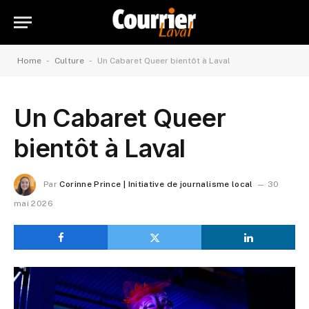
-
-
Home
Culture
Un Cabaret Queer bientôt à Laval
Un Cabaret Queer
bientôt à Laval
Par
Corinne Prince | Initiative de journalisme local
30
mai 2026