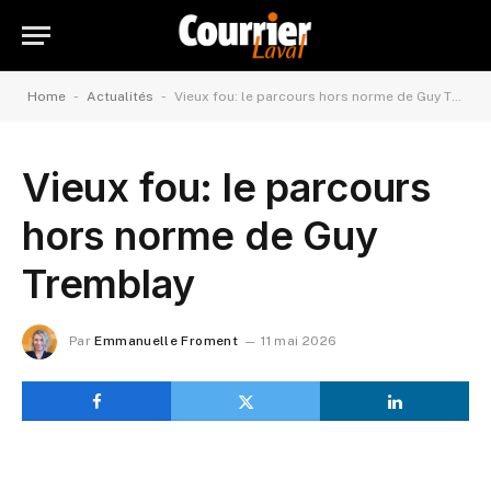
-
-
Home
Actualités
Vieux fou: le parcours hors norme de Guy Tremblay
Vieux fou: le parcours
hors norme de Guy
Tremblay
Par
Emmanuelle Froment
11 mai 2026