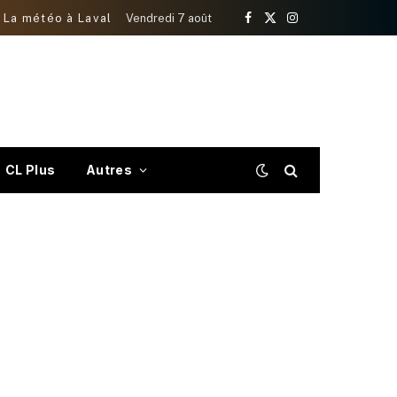
La météo à Laval
Vendredi 7 août
Facebook
X
Instagram
(Twitter)
CL Plus
Autres