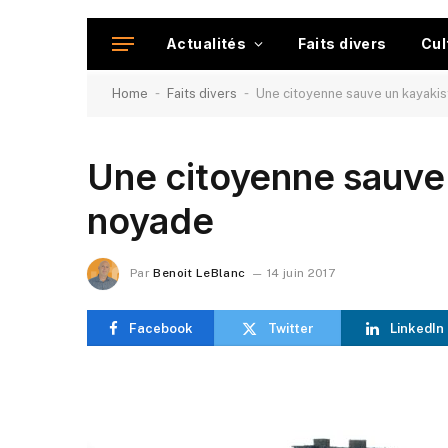
Actualités
Faits divers
Cul
-
-
Home
Faits divers
Une citoyenne sauve un kayakis
Une citoyenne sauve 
noyade
Par
Benoit LeBlanc
14 juin 2017
Facebook
Twitter
LinkedIn