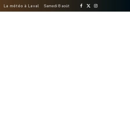
La météo à Laval
Samedi 8 août
Facebook
X
Instagram
(Twitter)