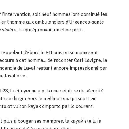
l’intervention, soit neuf hommes, ont continué les
fier l’homme aux ambulanciers d’Urgences-santé
sévère, lui qui éprouvait un choc post-
en appelant d’abord le 911 puis en se munissant
 secours à cet homme», de raconter Carl Lavigne, le
incendie de Laval restant encore impressionné par
ne lavalloise.
h23, la citoyenne a pris une ceinture de sécurité
te se diriger vers le malheureux qui souffrait
iré et vu son kayak emporté par le courant.
it plus à bouger ses membres, la kayakiste lui a
et l’a accroché à son embarcation.