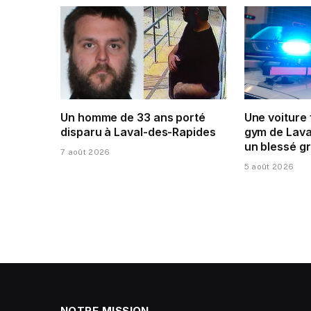
Un homme de 33 ans porté
Une voiture
disparu à Laval-des-Rapides
gym de Laval
un blessé g
7 août 2026
5 août 2026
NOTRE MISSION