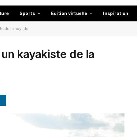
ture
Sports
Édition virtuelle
Inspiration
te de la noyade
un kayakiste de la