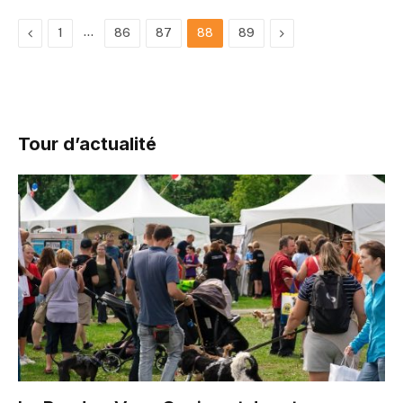
Previous
…
Next
1
86
87
88
89
Tour d’actualité