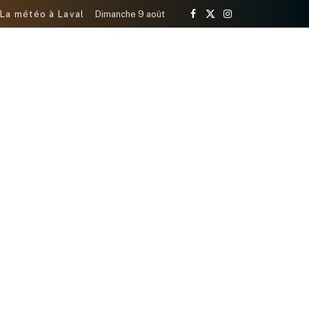
La météo à Laval
Dimanche 9 août
Facebook
X
Instagram
(Twitter)