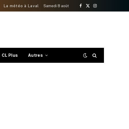
La météo à Laval
Samedi 8 août
Facebook
X
Instagram
(Twitter)
CL Plus
Autres