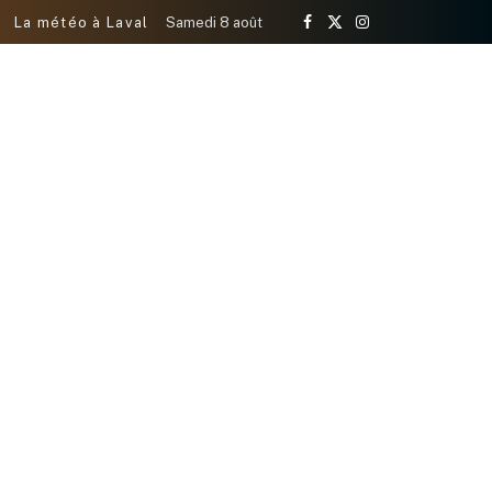
La météo à Laval
Samedi 8 août
Facebook
X
Instagram
(Twitter)