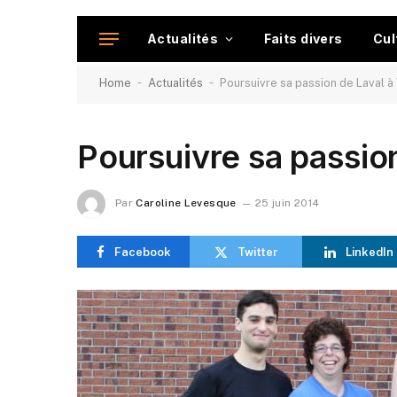
Actualités
Faits divers
Cul
-
-
Home
Actualités
Poursuivre sa passion de Laval 
Poursuivre sa passio
Par
Caroline Levesque
25 juin 2014
Facebook
Twitter
LinkedIn