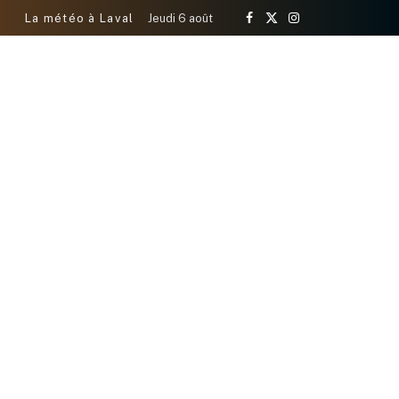
La météo à Laval
Jeudi 6 août
Facebook
X
Instagram
(Twitter)