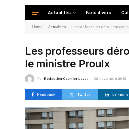
Actualités
Faits divers
Cul
-
-
Home
Actualités
Les professeurs déroulent une ba
Les professeurs déro
le ministre Proulx
Par
Rédaction Courrier Laval
22 novembre 2016
Facebook
Twitter
LinkedIn