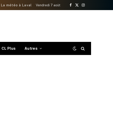
La météo à Laval
Vendredi 7 août
Facebook
X
Instagram
(Twitter)
CL Plus
Autres