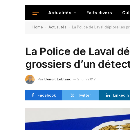
Actualités
Faits divers
Cul
-
-
Home
Actualités
La Police de Laval déplore les p
La Police de Laval dé
grossiers d’un détec
Par
Benoit LeBlanc
2 juin 2017
Facebook
Twitter
LinkedIn