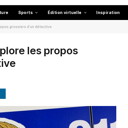
ture
Sports
Édition virtuelle
Inspiration
ropos grossiers d’un détective
plore les propos
tive