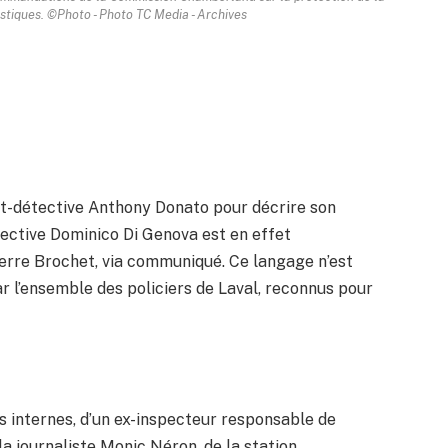
istiques. ©Photo - Photo TC Media - Archives
ant-détective Anthony Donato pour décrire son
étective Dominico Di Genova est en effet
ierre Brochet, via communiqué. Ce langage n’est
r l’ensemble des policiers de Laval, reconnus pour
 internes, d’un ex-inspecteur responsable de
e la journaliste Monic Néron, de la station