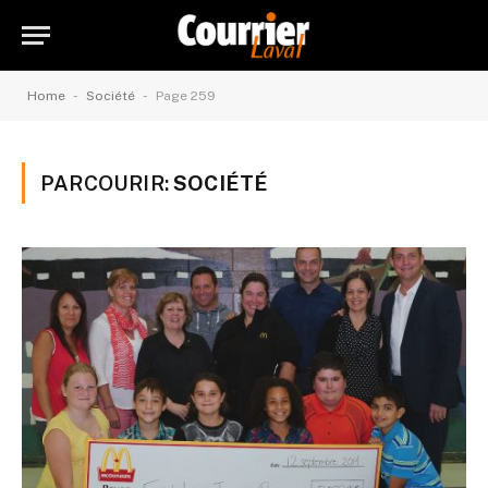
-
-
Home
Société
Page 259
PARCOURIR:
SOCIÉTÉ