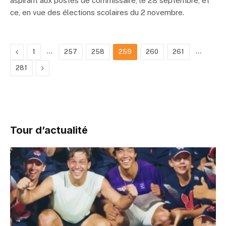
aspirant aux postes de commissaire, le 28 septembre, et
ce, en vue des élections scolaires du 2 novembre.
Previous
…
…
1
257
258
259
260
261
Next
281
Tour d’actualité