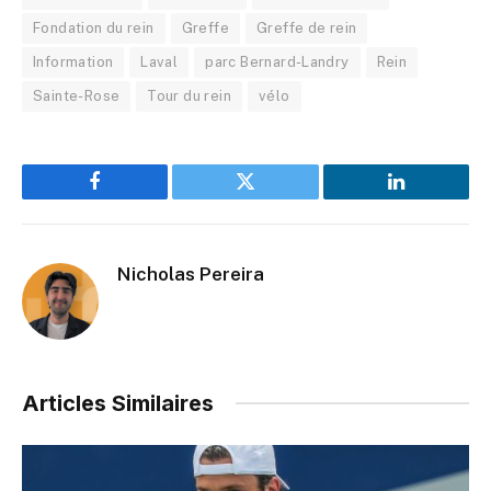
Fondation du rein
Greffe
Greffe de rein
Information
Laval
parc Bernard-Landry
Rein
Sainte-Rose
Tour du rein
vélo
Facebook
Twitter
LinkedIn
Nicholas Pereira
Articles Similaires