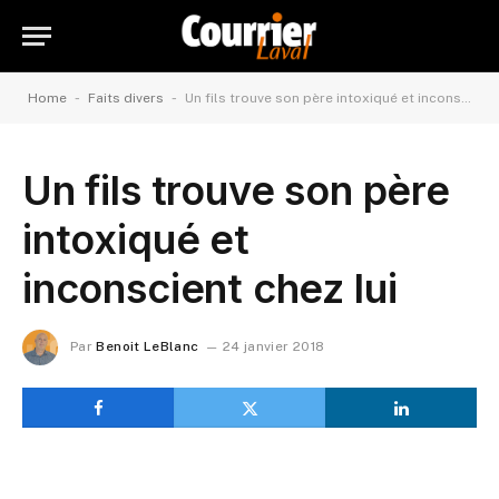
-
-
Home
Faits divers
Un fils trouve son père intoxiqué et inconscient chez lui
Un fils trouve son père
intoxiqué et
inconscient chez lui
Par
Benoit LeBlanc
24 janvier 2018