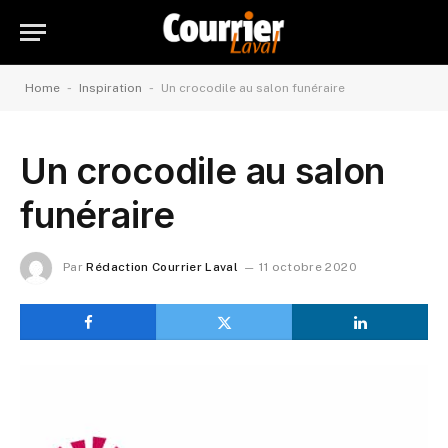
-
-
Home
Inspiration
Un crocodile au salon funéraire
Un crocodile au salon
funéraire
Par
Rédaction Courrier Laval
11 octobre 2020