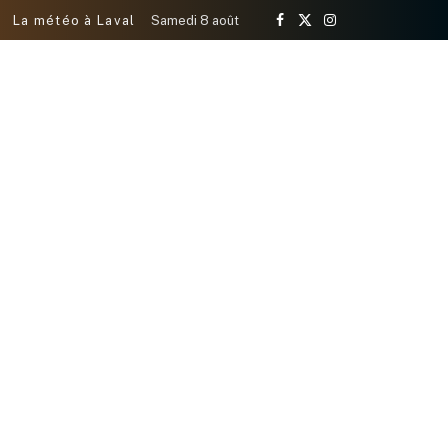
La météo à Laval
Samedi 8 août
Facebook
X
Instagram
(Twitter)