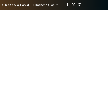
La météo à Laval
Dimanche 9 août
Facebook
X
Instagram
(Twitter)