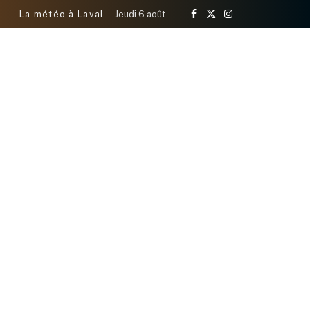
La météo à Laval
Jeudi 6 août
Facebook
X
Instagram
(Twitter)