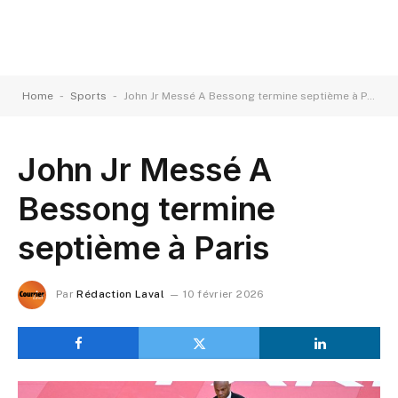
-
-
Home
Sports
John Jr Messé A Bessong termine septième à Paris
John Jr Messé A
Bessong termine
septième à Paris
Par
Rédaction Laval
10 février 2026