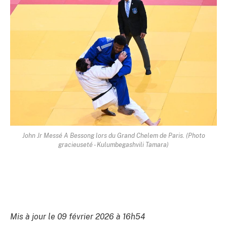
John Jr Messé A Bessong lors du Grand Chelem de Paris. (Photo
gracieuseté - Kulumbegashvili Tamara)
Mis à jour le 09 février 2026 à 16h54