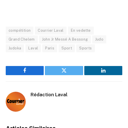
compétition
Courrier Laval
En vedette
Grand Chelem
John Jr Messé A Bessong
Judo
Judoka
Laval
Paris
Sport
Sports
Facebook
Twitter
LinkedIn
Rédaction Laval