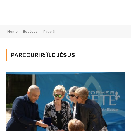
-
-
Home
île Jésus
Page 6
PARCOURIR:
ÎLE JÉSUS