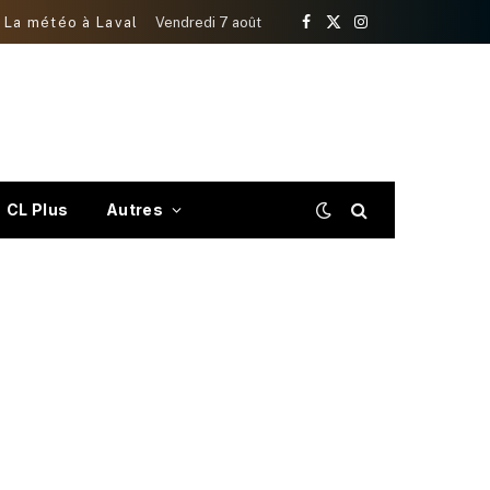
La météo à Laval
Vendredi 7 août
Facebook
X
Instagram
(Twitter)
CL Plus
Autres