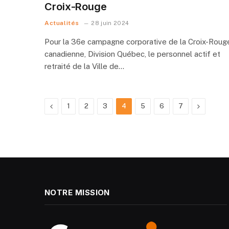
Croix-Rouge
Actualités
28 juin 2024
Pour la 36e campagne corporative de la Croix-Roug
canadienne, Division Québec, le personnel actif et
retraité de la Ville de…
Previous
Next
1
2
3
4
5
6
7
NOTRE MISSION