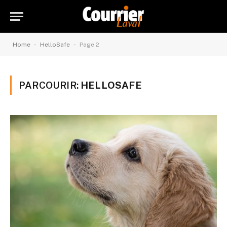
-
-
Home
HelloSafe
Page 2
PARCOURIR:
HELLOSAFE