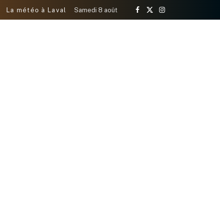
La météo à Laval
Samedi 8 août
Facebook
X
Instagram
(Twitter)