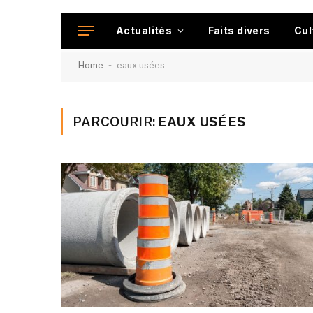
Actualités
Faits divers
Cul
-
Home
eaux usées
PARCOURIR:
EAUX USÉES