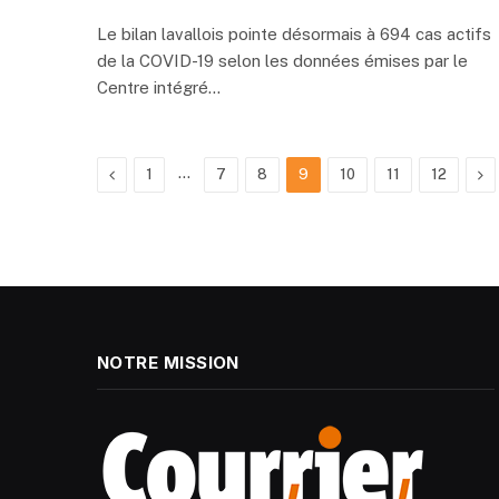
Le bilan lavallois pointe désormais à 694 cas actifs
de la COVID-19 selon les données émises par le
Centre intégré…
Previous
…
Ne
1
7
8
9
10
11
12
NOTRE MISSION