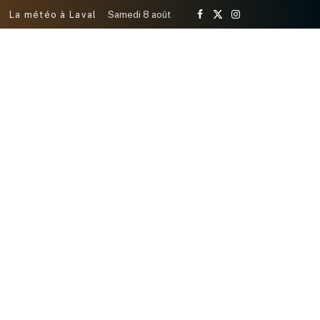
La météo à Laval
Samedi 8 août
Facebook
X
Instagram
(Twitter)