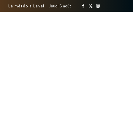
La météo à Laval
Jeudi 6 août
Facebook
X
Instagram
(Twitter)