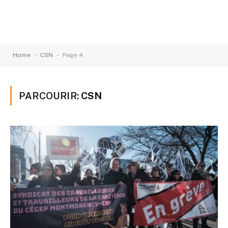
-
-
Home
CSN
Page 4
PARCOURIR:
CSN