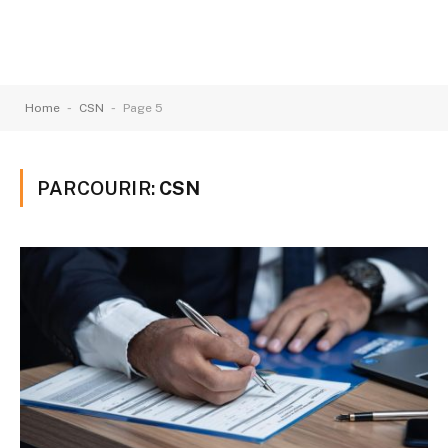
-
-
Home
CSN
Page 5
PARCOURIR:
CSN