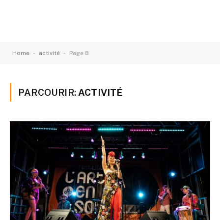
-
-
Home
activité
Page 8
PARCOURIR:
ACTIVITÉ