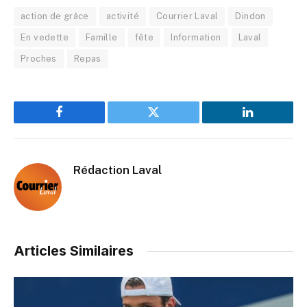
action de grâce
activité
Courrier Laval
Dindon
En vedette
Famille
fête
Information
Laval
Proches
Repas
Facebook
Twitter
LinkedIn
Rédaction Laval
Articles Similaires