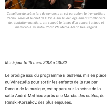
Complices de scène lors de concerts en sol européen, le trompettiste
Pacho Flores et le chef de l'OSL Alain Trudel, également tromboniste
de réputation mondiale, ont renoué le temps d'un concert unique et
mémorable. ©Photo - Photo 2M.Media - Mario Beauregard
Mis à jour le 15 mars 2018 à 13h32
Le prodige issu du programme
Il Sistema
, mis en place
au Vénézuéla pour sortir les enfants de la rue par
l’amour de la musique, est apparu sur la scène de la
salle André-Mathieu après une
Marche des nobles
, de
Rimski-Korsakov, des plus enjouées.