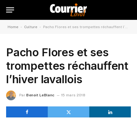
-
-
Home
Culture
Pacho Flores et ses trompettes réchauffent l’hiver lavallois
Pacho Flores et ses
trompettes réchauffent
l’hiver lavallois
Par
Benoit LeBlanc
15 mars 2018