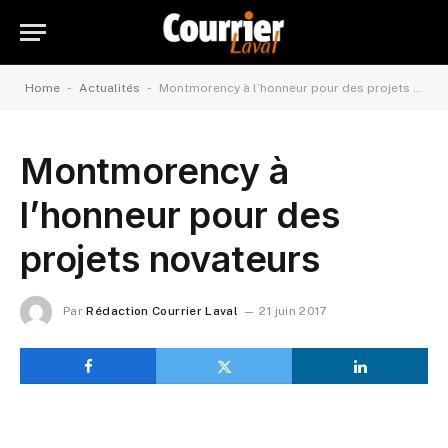
-
-
Home
Actualités
Montmorency à l’honneur pour des projets novateurs
Montmorency à
l’honneur pour des
projets novateurs
Par
Rédaction Courrier Laval
21 juin 2017