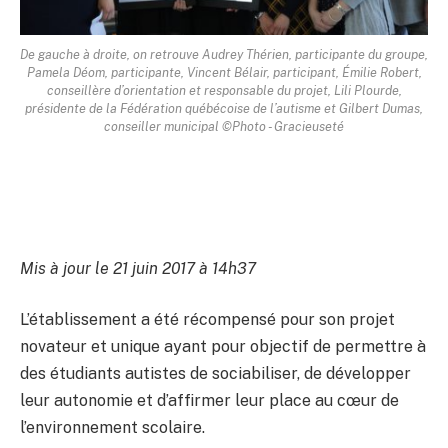
De gauche à droite, on retrouve Audrey Thérien, participante du groupe,
Pamela Déom, participante, Vincent Bélair, participant, Émilie Robert,
conseillère d’orientation et responsable du projet, Lili Plourde,
présidente de la Fédération québécoise de l’autisme et Gilbert Dumas,
conseiller municipal ©Photo - Gracieuseté
Mis à jour le 21 juin 2017 à 14h37
L’établissement a été récompensé pour son projet
novateur et unique ayant pour objectif de permettre à
des étudiants autistes de sociabiliser, de développer
leur autonomie et d’affirmer leur place au cœur de
l’environnement scolaire.