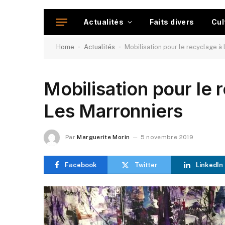
Actualités
Faits divers
Cul
-
-
Home
Actualités
Mobilisation pour le recyclage à
Mobilisation pour le 
Les Marronniers
Par
Marguerite Morin
5 novembre 2019
Facebook
Twitter
LinkedIn