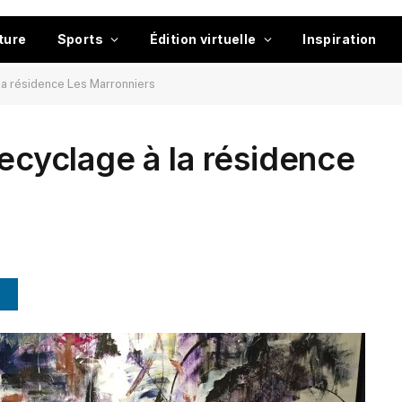
ture
Sports
Édition virtuelle
Inspiration
 la résidence Les Marronniers
recyclage à la résidence