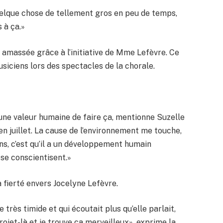
 quelque chose de tellement gros en peu de temps,
 à ça.»
 amassée grâce à l’initiative de Mme Lefèvre. Ce
siciens lors des spectacles de la chorale.
ne valeur humaine de faire ça, mentionne Suzelle
ve en juillet. La cause de l’environnement me touche,
ans, c’est qu’il a un développement humain
 se conscientisent.»
fierté envers Jocelyne Lefèvre.
 très timide et qui écoutait plus qu’elle parlait,
rojet-là et je trouve ça merveilleux», exprime la