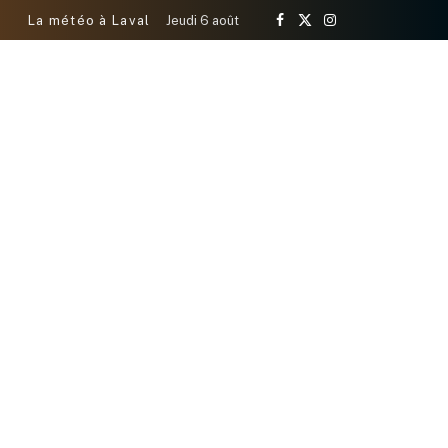
La météo à Laval
Jeudi 6 août
Facebook
X
Instagram
(Twitter)