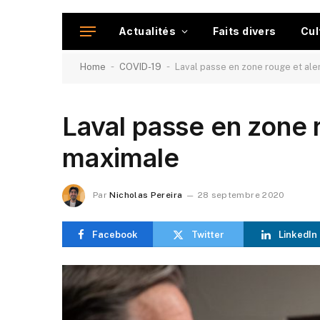
Actualités
Faits divers
Cul
-
-
Home
COVID-19
Laval passe en zone rouge et ale
Laval passe en zone 
maximale
Par
Nicholas Pereira
28 septembre 2020
Facebook
Twitter
LinkedIn