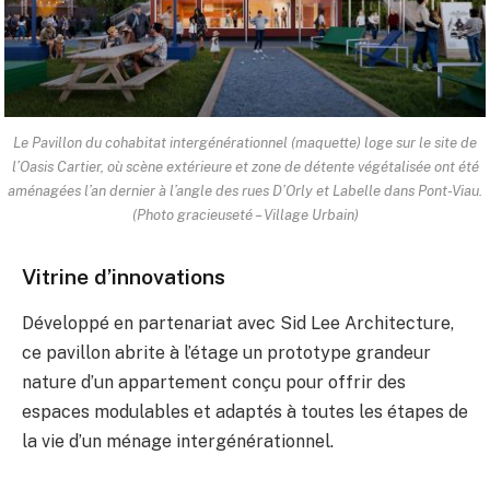
Le Pavillon du cohabitat intergénérationnel (maquette) loge sur le site de
l’Oasis Cartier, où scène extérieure et zone de détente végétalisée ont été
aménagées l’an dernier à l’angle des rues D’Orly et Labelle dans Pont-Viau.
(Photo gracieuseté – Village Urbain)
Vitrine d’innovations
Développé en partenariat avec Sid Lee Architecture,
ce pavillon abrite à l’étage un prototype grandeur
nature d’un appartement conçu pour offrir des
espaces modulables et adaptés à toutes les étapes de
la vie d’un ménage intergénérationnel.